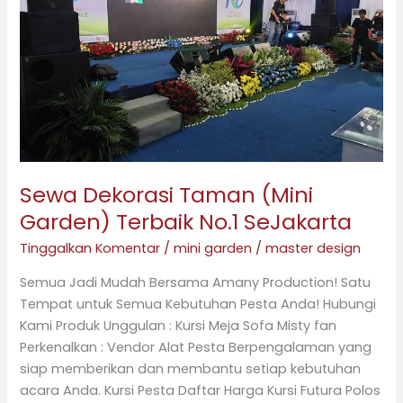
Taman
(Mini
Garden)
Terbaik
No.1
SeJakarta
Sewa Dekorasi Taman (Mini
Garden) Terbaik No.1 SeJakarta
Tinggalkan Komentar
/
mini garden
/
master design
Semua Jadi Mudah Bersama Amany Production! Satu
Tempat untuk Semua Kebutuhan Pesta Anda! Hubungi
Kami Produk Unggulan : Kursi Meja Sofa Misty fan
Perkenalkan : Vendor Alat Pesta Berpengalaman yang
siap memberikan dan membantu setiap kebutuhan
acara Anda. Kursi Pesta Daftar Harga Kursi Futura Polos