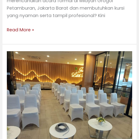
merencanakan acara formal di wilayah Grogol
Petamburan, Jakarta Barat dan membutuhkan kursi
yang nyaman serta tampil profesional? Kini
Read More »
Solusi
Sewa
Kursi
Futura
di
Kecamatan
Pesanggrahan,
Jakarta
Selatan