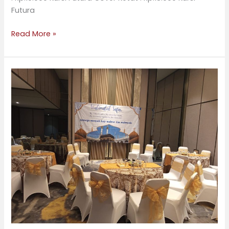
Futura
Read More »
Jasa
Sewa
Kursi
Futura
di
Kecamatan
Palmerah,
Jakarta
Barat