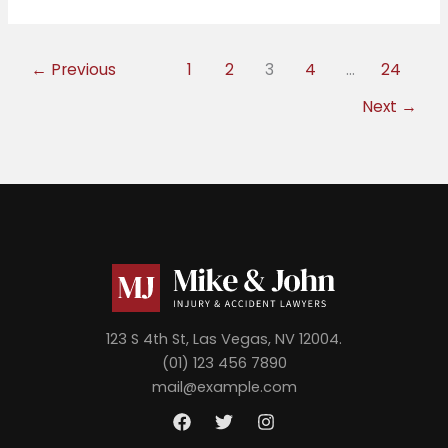
←
Previous
1
2
3
4
…
24
Next
→
123 S 4th St, Las Vegas, NV 12004.
(01) 123 456 7890
mail@example.com