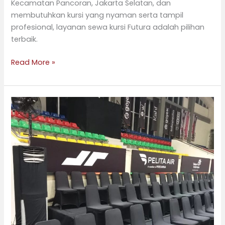
Kecamatan Pancoran, Jakarta Selatan, dan
membutuhkan kursi yang nyaman serta tampil
profesional, layanan sewa kursi Futura adalah pilihan
terbaik.
Read More »
Sewa
Kursi
Futura
Berkualitas
di
Kecamatan
Mampang
Prapatan,
Jakarta
Selatan