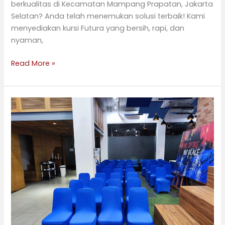
berkualitas di Kecamatan Mampang Prapatan, Jakarta
Selatan? Anda telah menemukan solusi terbaik! Kami
menyediakan kursi Futura yang bersih, rapi, dan
nyaman,
Read More »
Sewa
Kursi
Futura
dengan
Desain
Elegan
di
Kecamatan
Setiabudi,
Jakarta
Selatan