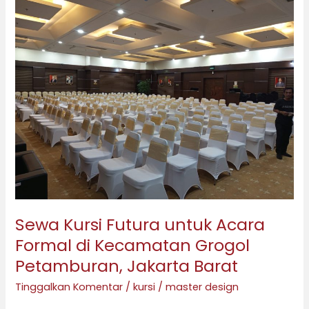
Kursi
Futura
untuk
Acara
Formal
di
Kecamatan
Grogol
Petamburan,
Jakarta
Barat
Sewa Kursi Futura untuk Acara
Formal di Kecamatan Grogol
Petamburan, Jakarta Barat
Tinggalkan Komentar
/
kursi
/
master design