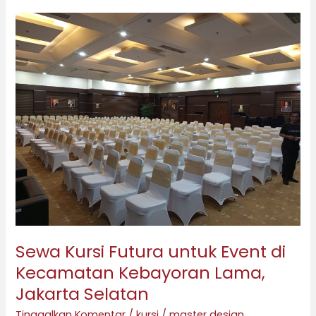
Sewa
Kursi
Futura
untuk
Event
di
Kecamatan
Kebayoran
Lama,
Jakarta
Selatan
Sewa Kursi Futura untuk Event di
Kecamatan Kebayoran Lama,
Jakarta Selatan
Tinggalkan Komentar
/
kursi
/
master design