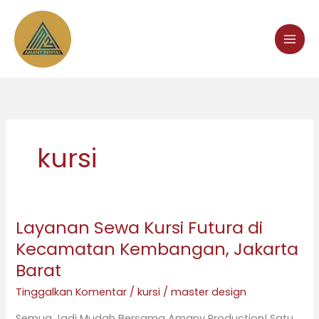
Lewati
ke
konten
kursi
Layanan Sewa Kursi Futura di
Layanan
Sewa
Kecamatan Kembangan, Jakarta
Kursi
Barat
Futura
Tinggalkan Komentar
/
kursi
/
master design
di
Kecamatan
Semua Jadi Mudah Bersama Amany Production! Satu