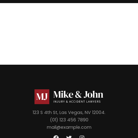
123 S 4th St, Las Vegas, NV 12004.
(01) 123 456 7890
mail@example.com